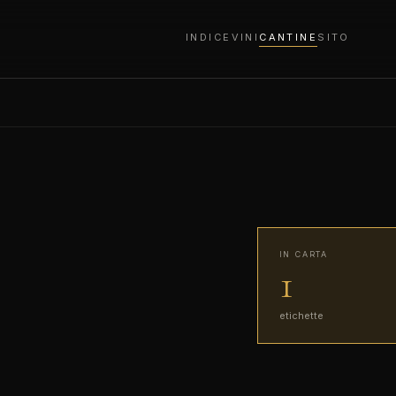
INDICE
VINI
CANTINE
SITO
IN CARTA
1
etichette