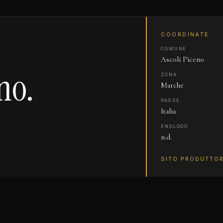
COORDINATE
COMUNE
Ascoli Piceno
no.
ZONA
Marche
PAESE
Italia
ENOLOGO
n.d.
SITO PRODUTTO