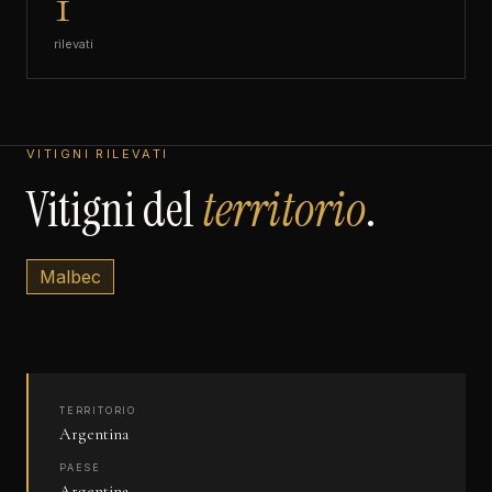
1
rilevati
VITIGNI RILEVATI
Vitigni del
territorio
.
Malbec
TERRITORIO
Argentina
PAESE
Argentina