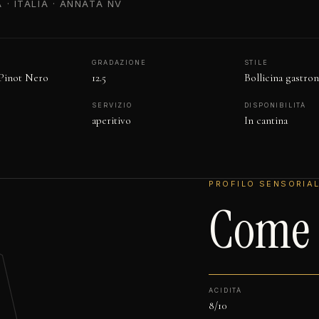
 · ITALIA · ANNATA NV
GRADAZIONE
STILE
Pinot Nero
12.5
Bollicina gastro
SERVIZIO
DISPONIBILITÀ
aperitivo
In cantina
PROFILO SENSORIA
Come s
ACIDITÀ
8/10