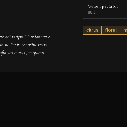
Wine Spectator
88.0
citrus
floral
m
zate dai vitigni Chardonnay e
o sui lieviti contribuiscono
rofilo aromatico, in quanto