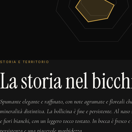
STORIA E TERRITORIO
La storia nel bicch
Spumante elegante e raffinato, con note agrumate e floreali ch
mineralità distintiva. La bollicina è fine e persistente. Al naso
e fiori bianchi, con un leggero tocco tostato. In bocca è fresco 
persistenza e una piacevole morbidezza.