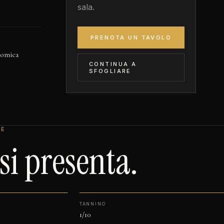
sala.
PRENOTA UN TAVOLO
nomica
CONTINUA A
SFOGLIARE
LE
i presenta.
TANNINO
1/10