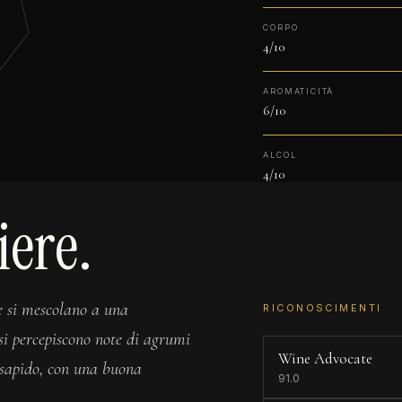
CORPO
4/10
AROMATICITÀ
6/10
ALCOL
4/10
iere.
e si mescolano a una
RICONOSCIMENTI
 si percepiscono note di agrumi
Wine Advocate
e sapido, con una buona
91.0