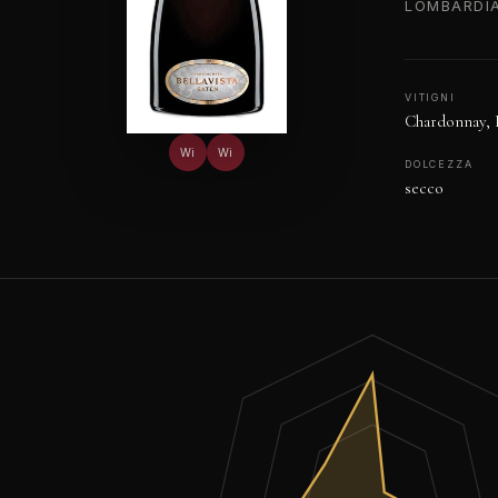
LOMBARDIA
VITIGNI
Chardonnay, 
Wi
Wi
DOLCEZZA
secco