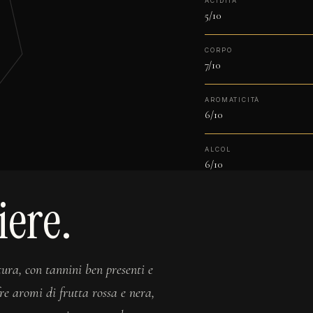
ACIDITÀ
5/10
CORPO
7/10
AROMATICITÀ
6/10
ALCOL
6/10
iere.
tura, con tannini ben presenti e
re aromi di frutta rossa e nera,