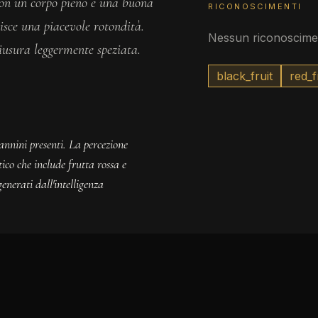
 con un corpo pieno e una buona
RICONOSCIMENTI
isce una piacevole rotondità.
Nessun riconoscimen
iusura leggermente speziata.
black_fruit
red_f
tannini presenti. La percezione
ico che include frutta rossa e
generati dall'intelligenza