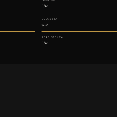
TANNINO
6/10
DOLCEZZA
5/10
PERSISTENZA
6/10