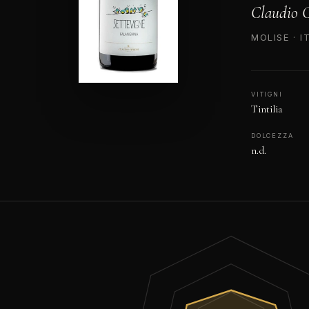
Claudio C
MOLISE · I
VITIGNI
Tintilia
DOLCEZZA
n.d.