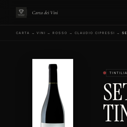
Carta dei Vini
CARTA
→ VINI → ROSSO → CLAUDIO CIPRESSI →
SE
TINTILI
SE
TI