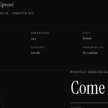
ipressi
TALIA · ANNATA NV
GRADAZIONE
STILE
14.5
Rosso
SERVIZIO
DISPONIBILITÀ
tavola
In cantina
PROFILO SENSORIA
Come s