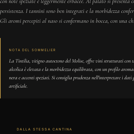
con note speziate e leggermente erbacee. Al palato si presenta
persistenza. I tannini sono ben integrati e la morbidezza confer
Gli aromi percepiti al naso si confermano in bocca, con una ch
NOTA DEL SOMMELIER
La Tintilia, vitigno autoctono del Molise, offre vini strutturati con 
alcolica è elevata e la morbidezza equilibrata, con un profilo aromat
nera e accenti speziati. Si consiglia prudenza nell'interpretare i dati 
artificiale.
DALLA STESSA CANTINA