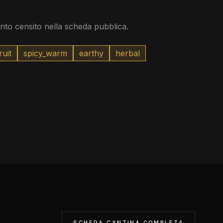
to censito nella scheda pubblica.
ruit
spicy_warm
earthy
herbal
SCHEDA CANTINA COMPLETA