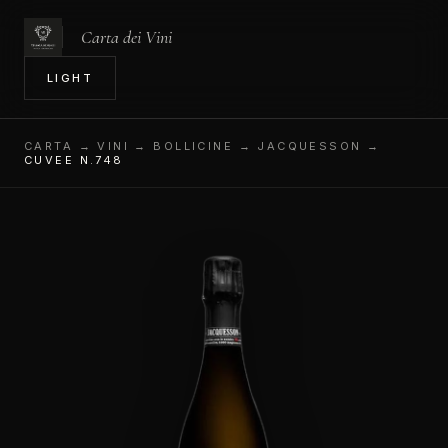
Carta dei Vini
IN
LIGHT
CARTA
→ VINI → BOLLICINE → JACQUESSON →
CUVEE N.748