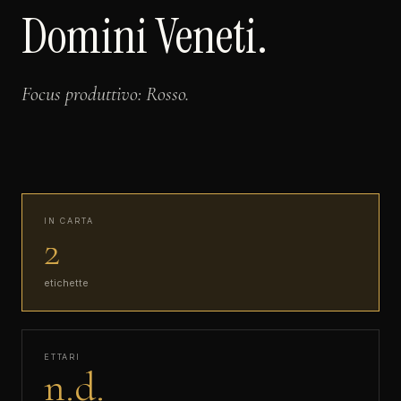
Domini Veneti.
Focus produttivo: Rosso.
IN CARTA
2
etichette
ETTARI
n.d.