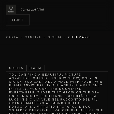
Carta dei Vini
IN
LIGHT
CARTA
→ CANTINE → SICILIA →
CUSUMANO
SICILIA
ITALIA
YOU CAN FIND A BEAUTIFUL PICTURE
ANYWHERE. OUTSIDE YOUR WINDOW, ONLY IN
SICILY. YOU CAN TAKE A WALK WITH YOUR TWIN
FLAME ANYWHERE. IN A PLACE IN FLAMES ONLY
IN SICILY. YOU CAN FIND MOUNTAINS
EVERYWHERE. THOSE THAT GROW ON THE SEA
ONLY IN SICILY. LIGHTLAND L’UNICITÀ DELLA
LUCE IN SICILIA VIVE NEL RACCONTO DEL PIÙ
GRANDE MAESTRO AL MONDO DELLA
FOTOGRAFIA, VITTORIO STORARO. IL SUO
SGUARDO DESCRIVE IL VALORE DELLA LUCE CHE
DA VITA A UVE STRAORDINARIE SU VITIGNI DI