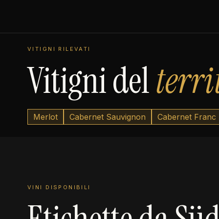
VITIGNI RILEVATI
Vitigni del
terri
Merlot
Cabernet Sauvignon
Cabernet Franc
VINI DISPONIBILI