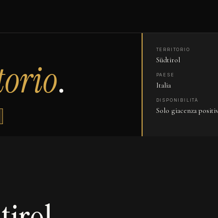
TERRITORIO
Südtirol
torio
.
PAESE
Italia
DISPONIBILITÀ
Solo giacenza positi