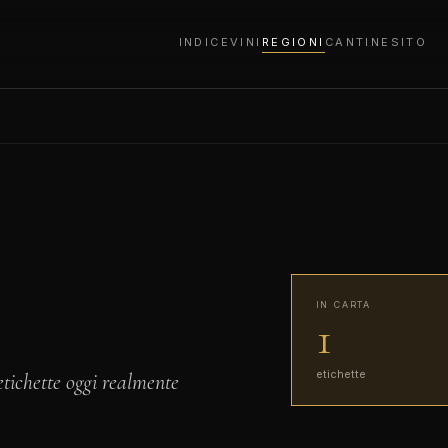
INDICE
VINI
REGIONI
CANTINE
SITO
IN CARTA
1
etichette
etichette oggi realmente