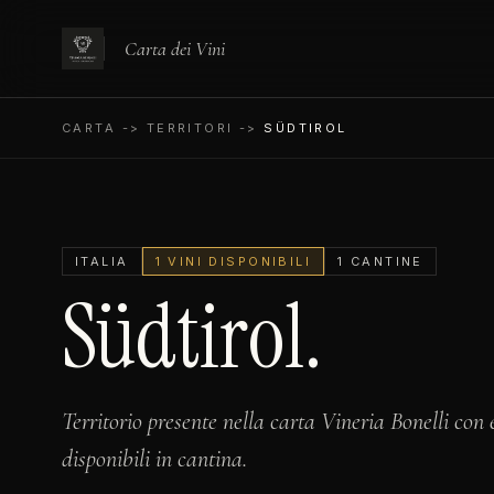
Carta dei Vini
CARTA
-> TERRITORI ->
SÜDTIROL
ITALIA
1 VINI DISPONIBILI
1 CANTINE
Südtirol.
Territorio presente nella carta Vineria Bonelli con 
disponibili in cantina.