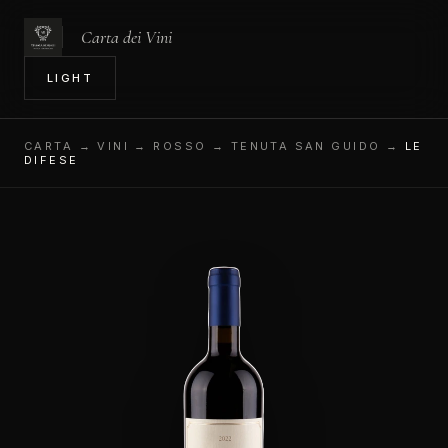
Carta dei Vini
IN
LIGHT
CARTA
→ VINI → ROSSO → TENUTA SAN GUIDO →
LE
DIFESE