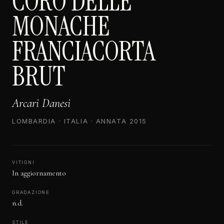
CORO DELLE
MONACHE
FRANCIACORTA
BRUT
Arcari Danesi
LOMBARDIA · ITALIA · ANNATA 2015
VITIGNI
In aggiornamento
GRADAZIONE
n.d.
STILE