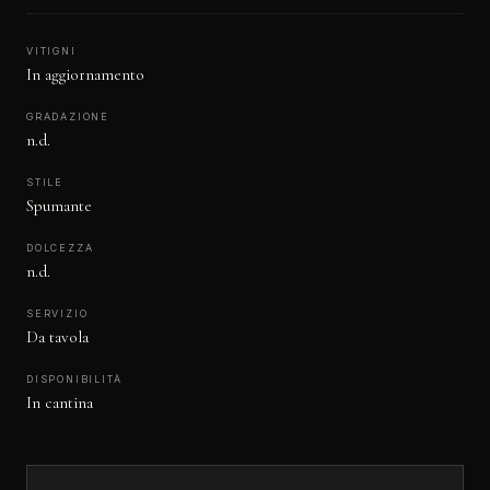
VITIGNI
In aggiornamento
GRADAZIONE
n.d.
STILE
Spumante
DOLCEZZA
n.d.
SERVIZIO
Da tavola
DISPONIBILITÀ
In cantina