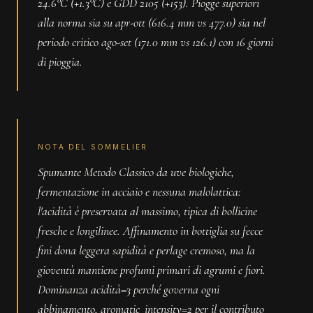
24.6°C (+1.3°C) e GDD 2105 (+153). Piogge superiori
alla norma sia su apr-ott (616.4 mm vs 477.0) sia nel
periodo critico ago-set (171.0 mm vs 126.1) con 16 giorni
di pioggia.
NOTA DEL SOMMELIER
Spumante Metodo Classico da uve biologiche,
fermentazione in acciaio e nessuna malolattica:
l'acidità è preservata al massimo, tipica di bollicine
fresche e longilinee. Affinamento in bottiglia su fecce
fini dona leggera sapidità e perlage cremoso, ma la
gioventù mantiene profumi primari di agrumi e fiori.
Dominanza acidità=3 perché governa ogni
abbinamento, aromatic_intensity=2 per il contributo