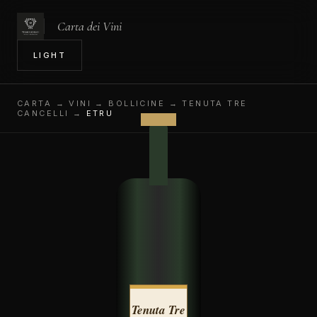
Carta dei Vini
IN
LIGHT
CARTA
→ VINI → BOLLICINE → TENUTA TRE
CANCELLI →
ETRU
Tenuta Tre