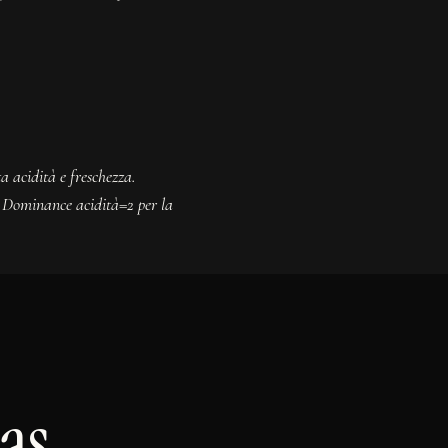
a acidità e freschezza.
o. Dominance acidità=2 per la
as.