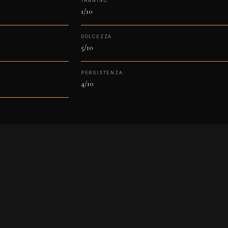
TANNINO
1/10
DOLCEZZA
5/10
PERSISTENZA
4/10