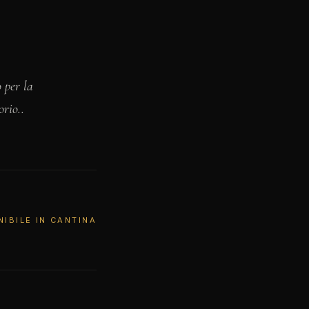
o per la
orio..
NIBILE IN CANTINA