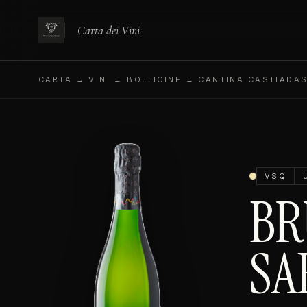
Carta dei Vini
CARTA
→ VINI → BOLLICINE → CANTINA CASTIADA
VSQ
BR
SA