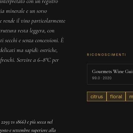
interpretato con un registro
cia minerale e un sorso
 e rende il vino particolarmente
truttura resta leggera, con
i secchi e senza concessioni. È
delicati ma sapidi: ostriche,
RICONOSCIMENTI
freschi. Servire a 6–8°C per
Gourmets Wine Gui
99.0 · 2020
citrus
floral
m
293 vs 1866) e più secca nel
osto e settembre superiore alla