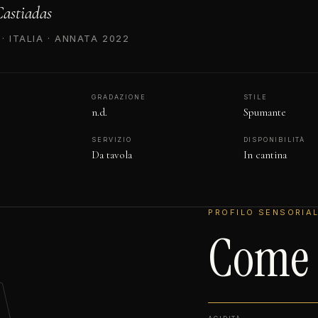
astiadas
· ITALIA · ANNATA 2022
GRADAZIONE
STILE
n.d.
Spumante
SERVIZIO
DISPONIBILITÀ
Da tavola
In cantina
PROFILO SENSORIA
Come s