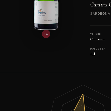
Cantina C
SARDEGNA 
Go
VITIGNI
Cannonau
DOLCEZZA
n.d.