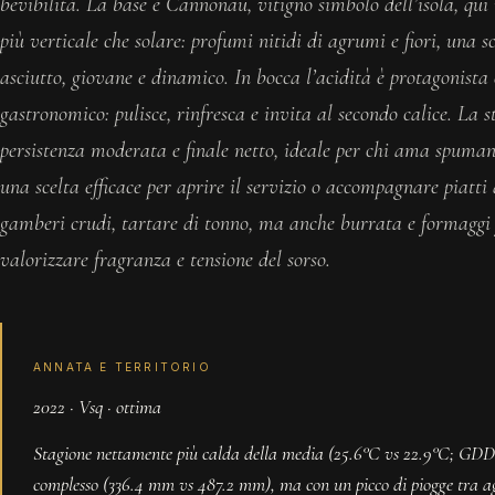
bevibilità. La base è Cannonau, vitigno simbolo dell’isola, qui 
più verticale che solare: profumi nitidi di agrumi e fiori, una s
asciutto, giovane e dinamico. In bocca l’acidità è protagonista
gastronomico: pulisce, rinfresca e invita al secondo calice. La s
persistenza moderata e finale netto, ideale per chi ama spumant
una scelta efficace per aprire il servizio o accompagnare piatti 
gamberi crudi, tartare di tonno, ma anche burrata e formaggi 
valorizzare fragranza e tensione del sorso.
ANNATA E TERRITORIO
2022 · Vsq · ottima
Stagione nettamente più calda della media (25.6°C vs 22.9°C; GDD 2
complesso (336.4 mm vs 487.2 mm), ma con un picco di piogge tra ag