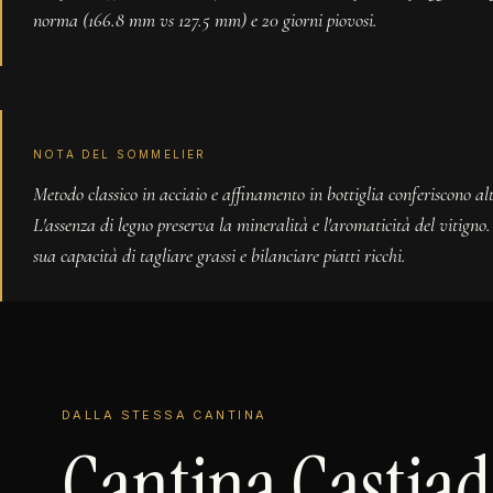
norma (166.8 mm vs 127.5 mm) e 20 giorni piovosi.
NOTA DEL SOMMELIER
Metodo classico in acciaio e affinamento in bottiglia conferiscono alt
L'assenza di legno preserva la mineralità e l'aromaticità del vitign
sua capacità di tagliare grassi e bilanciare piatti ricchi.
DALLA STESSA CANTINA
Cantina Castiad