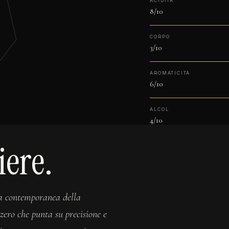
ACIDITÀ
8/10
CORPO
3/10
AROMATICITÀ
6/10
ALCOL
4/10
iere.
 contemporanea della
zero che punta su precisione e