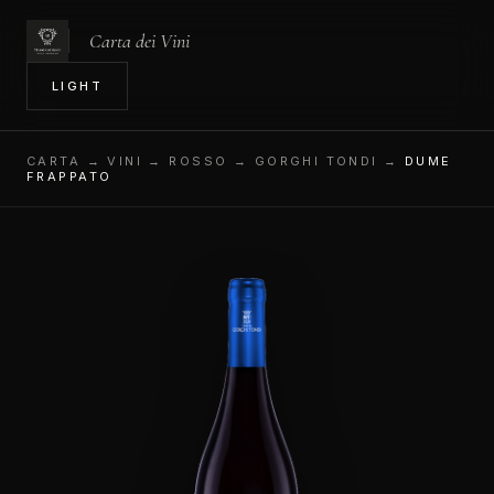
Carta dei Vini
IN
LIGHT
CARTA
→ VINI → ROSSO → GORGHI TONDI →
DUME
FRAPPATO