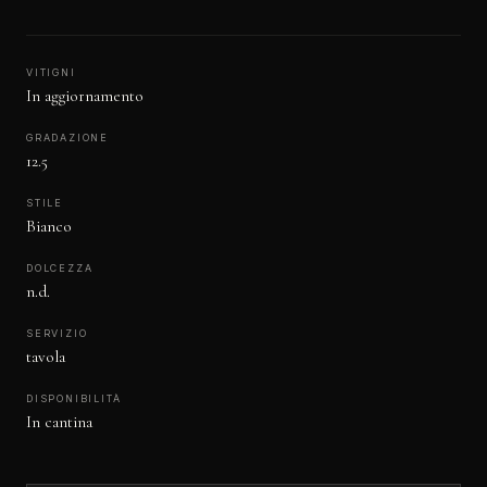
VITIGNI
In aggiornamento
GRADAZIONE
12.5
STILE
Bianco
DOLCEZZA
n.d.
SERVIZIO
tavola
DISPONIBILITÀ
In cantina