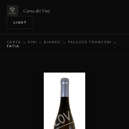
Carta dei Vini
IN
LIGHT
CARTA
→ VINI → BIANCO → PALAZZO TRONCONI →
FATIA