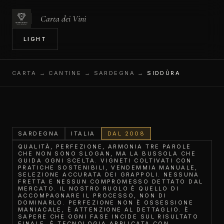
Carta dei Vini
IN
LIGHT
CARTA
→ CANTINE → SARDEGNA →
SIDDÙRA
SARDEGNA
ITALIA
DAL 2008
QUALITÀ, PERFEZIONE, ARMONIA TRE PAROLE
CHE NON SONO SLOGAN, MA LA BUSSOLA CHE
GUIDA OGNI SCELTA. VIGNETI COLTIVATI CON
PRATICHE SOSTENIBILI, VENDEMMIA MANUALE,
SELEZIONE ACCURATA DEI GRAPPOLI. NESSUNA
FRETTA E NESSUN COMPROMESSO DETTATO DAL
MERCATO. IL NOSTRO RUOLO È QUELLO DI
ACCOMPAGNARE IL PROCESSO, NON DI
DOMINARLO. PERFEZIONE NON È OSSESSIONE
MANIACALE, È ATTENZIONE AL DETTAGLIO. È
SAPERE CHE OGNI FASE INCIDE SUL RISULTATO
FINALE. È TECNOLOGIA APPLICATA CON