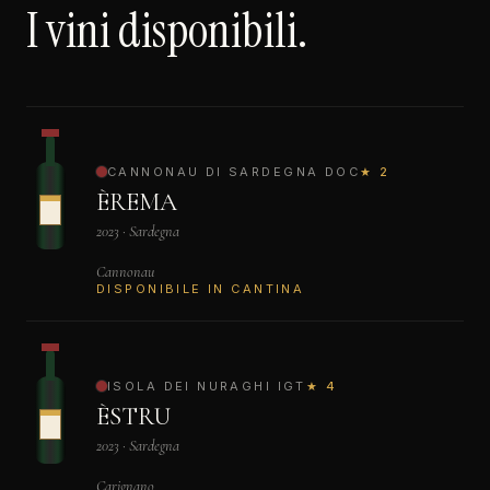
I vini disponibili.
CANNONAU DI SARDEGNA DOC
★ 2
ÈREMA
2023 · Sardegna
Cannonau
DISPONIBILE IN CANTINA
ISOLA DEI NURAGHI IGT
★ 4
ÈSTRU
2023 · Sardegna
Carignano