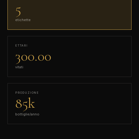
5
etichette
ETTARI
300.00
vitati
PRODUZIONE
85k
bottiglie/anno