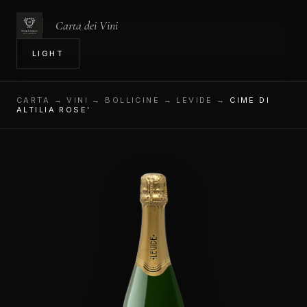
Carta dei Vini
IN
LIGHT
CARTA
→ VINI → BOLLICINE → LEVIDE →
CIME DI
ALTILIA ROSE'