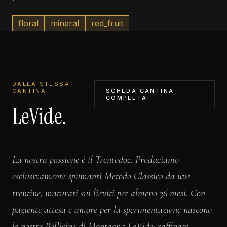
floral
mineral
red_fruit
DALLA STESSA
CANTINA
SCHEDA CANTINA
COMPLETA
LeVide.
La nostra passione è il Trentodoc. Produciamo
esclusivamente spumanti Metodo Classico da uve
trentine, maturati sui lieviti per almeno 36 mesi. Con
paziente attesa e amore per la sperimentazione nascono
le nostre Bollicine di Montagna LeVide: raffinate,