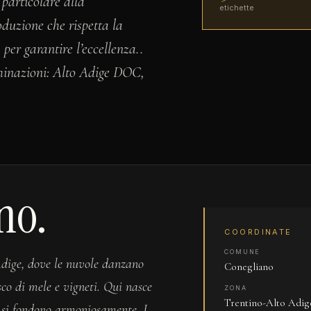
particolare alla
etichette
roduzione che rispetta la
per garantire l’eccellenza..
minazioni: Alto Adige DOC,
no.
COORDINATE
COMUNE
Adige, dove le nuvole danzano
Conegliano
co di mele e vigneti. Qui nasce
ZONA
Trentino-Alto Adig
 si fondono armoniosamente. I