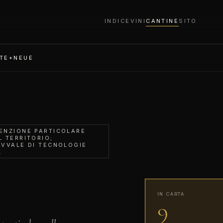
INDICE
VINI
CANTINE
SITO
TE+NEUE
TENZIONE PARTICOLARE
L TERRITORIO;
AVVALE DI TECNOLOGIE
.
IN CARTA
9