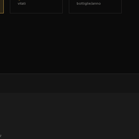
vitati
bottiglie/anno
e