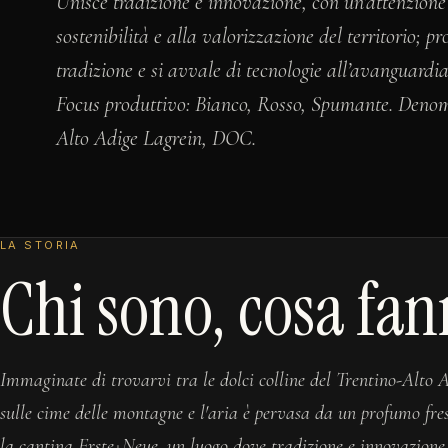
Unisce tradizione e innovazione, con un’attenzione 
sostenibilità e alla valorizzazione del territorio; p
tradizione e si avvale di tecnologie all’avanguardia 
Focus produttivo: Bianco, Rosso, Spumante. Deno
Alto Adige Lagrein, DOC.
LA STORIA
Chi sono, cosa fan
Immaginate di trovarvi tra le dolci colline del Trentino-Alto 
sulle cime delle montagne e l'aria è pervasa da un profumo fres
la cantina Erste+Neue, un luogo dove tradizione e innovazione