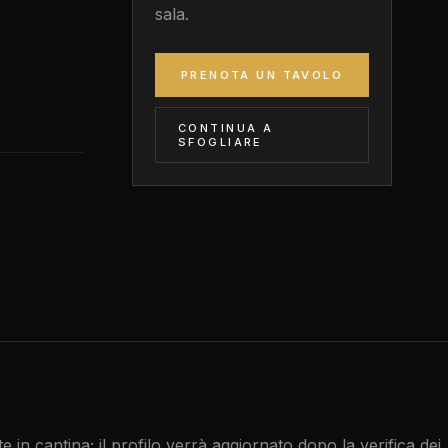
sala.
PRENOTA UN TAVOLO
CONTINUA A
SFOGLIARE
te in cantina; il profilo verrà aggiornato dopo la verifica dei