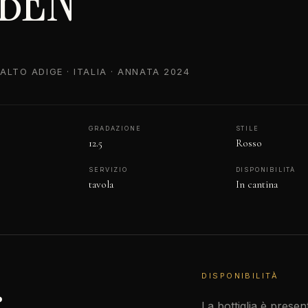
BEN
ALTO ADIGE · ITALIA · ANNATA 2024
GRADAZIONE
STILE
12.5
Rosso
SERVIZIO
DISPONIBILITÀ
tavola
In cantina
.
DISPONIBILITÀ
La bottiglia è presen