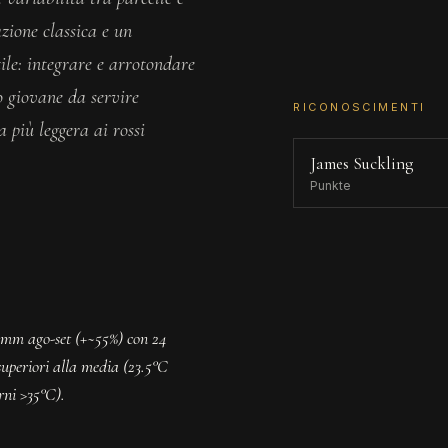
zione classica e un
tile: integrare e arrotondare
o giovane da servire
RICONOSCIMENTI
a più leggera ai rossi
James Suckling
Punkte
3 mm ago-set (+~55%) con 24
superiori alla media (23.5°C
rni >35°C).