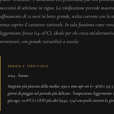
necessità di selezione in vigna. La vinificazione prevede macera
affinamento di 12 mesi in botte grande, scelta coerente con lo s
senza coprire il carattere varietale. In sala funziona come ross
leggermente fresco (14–16°C), ideale per chi cerca un’alternativ
strutturati, con grande versatilità a tavola.
ANNATA E TERRITORIO
2024 · buona
Stagione più piovosa della media: 990.2 mm apr-ott (+~36%) e 315.
giorni di pioggia nel periodo più delicato. Temperature leggermente 
giu-ago, +0.8°C) e GDD più alti (1942, +74) con pochi estremi (2 gio