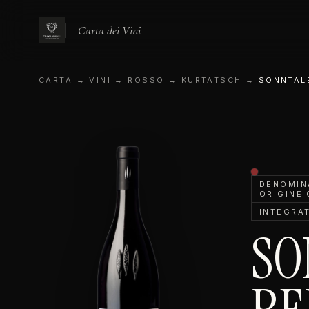
Carta dei Vini
CARTA
→ VINI → ROSSO → KURTATSCH →
SONNTAL
DENOMINA
ORIGINE
INTEGRA
SO