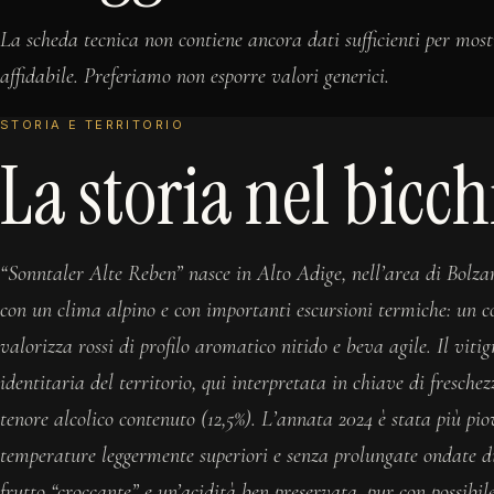
La scheda tecnica non contiene ancora dati sufficienti per most
affidabile. Preferiamo non esporre valori generici.
STORIA E TERRITORIO
La storia nel bicch
“Sonntaler Alte Reben” nasce in Alto Adige, nell’area di Bolza
con un clima alpino e con importanti escursioni termiche: un c
valorizza rossi di profilo aromatico nitido e beva agile. Il viti
identitaria del territorio, qui interpretata in chiave di fresche
tenore alcolico contenuto (12,5%). L’annata 2024 è stata più pi
temperature leggermente superiori e senza prolungate ondate di 
frutto “croccante” e un’acidità ben preservata, pur con possibile