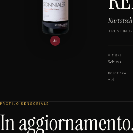
RE
Kurtatsch
TRENTINO-
Ja
VITIGNI
Schiava
DOLCEZZA
n.d.
PROFILO SENSORIALE
In aggiornamento