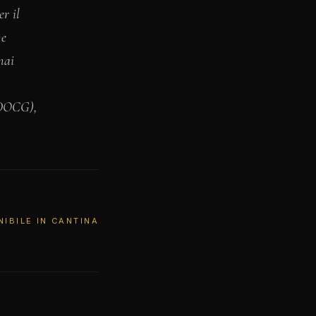
r il
 e
mai
(DOCG),
NIBILE IN CANTINA