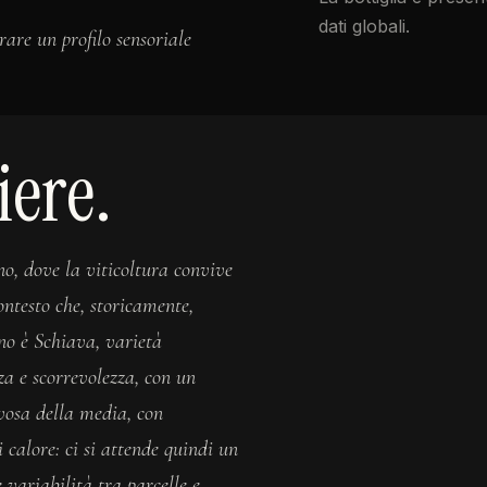
dati globali.
rare un profilo sensoriale
iere.
no, dove la viticoltura convive
ontesto che, storicamente,
gno è Schiava, varietà
zza e scorrevolezza, con un
ovosa della media, con
calore: ci si attende quindi un
 variabilità tra parcelle e