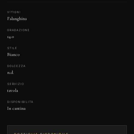
VITIGNI
Falanghina
GRADAZIONE
14.0
STILE
Bianco
DOLCEZZA
n.d.
SERVIZIO
tavola
DISPONIBILITÀ
In cantina