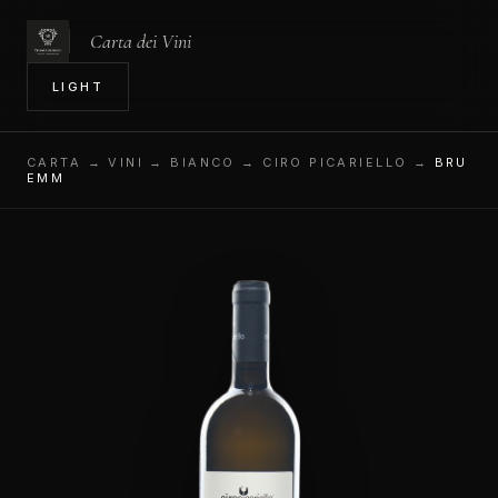
Carta dei Vini
IN
LIGHT
CARTA
→ VINI → BIANCO → CIRO PICARIELLO →
BRU
EMM