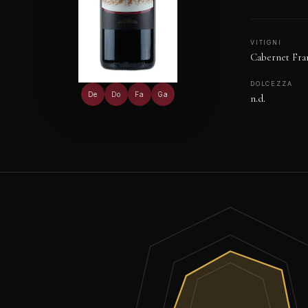
VITIGNI
Cabernet Fra
DOLCEZZA
De
Do
Fa
Ga
n.d.