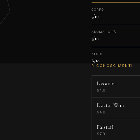
CORPO
7/10
AROMATICITÀ
7/10
ALCOL
6/10
RICONOSCIMENTI
Decanter
94.0
Doctor Wine
94.0
Falstaff
97.0