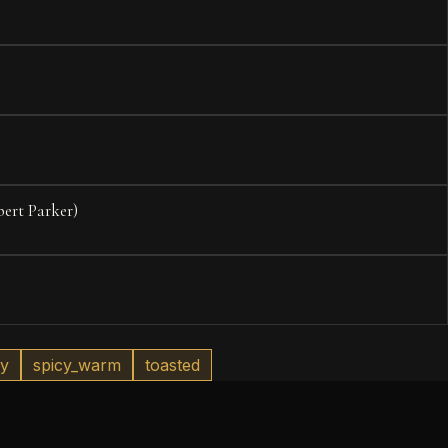
ert Parker)
hy
spicy_warm
toasted