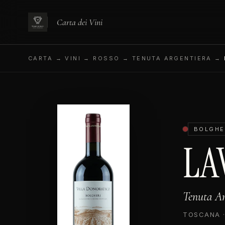
Carta dei Vini
CARTA
→ VINI → ROSSO → TENUTA ARGENTIERA →
BOLGHE
LA
Tenuta Ar
TOSCANA ·