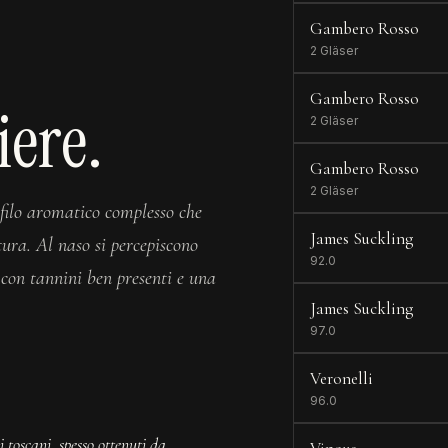
Gambero Rosso
2 Gläser
Gambero Rosso
iere.
2 Gläser
Gambero Rosso
2 Gläser
filo aromatico complesso che
James Suckling
tura. Al naso si percepiscono
92.0
o con tannini ben presenti e una
James Suckling
97.0
Veronelli
96.0
 toscani, spesso ottenuti da