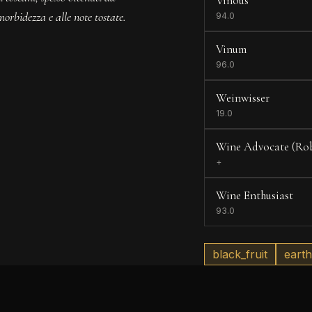
Vinous
morbidezza e alle note tostate.
94.0
Vinum
96.0
Weinwisser
19.0
Wine Advocate (Rob
+
Wine Enthusiast
93.0
black_fruit
eart