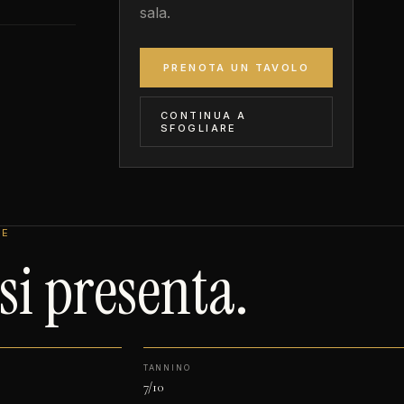
sala.
PRENOTA UN TAVOLO
CONTINUA A
SFOGLIARE
LE
i presenta.
TANNINO
7/10