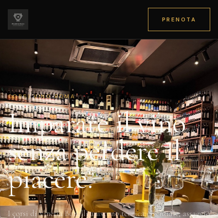
PRENOTA
CORSI VINO ROMA
Imparare il vino
senza perdere il
piacere.
I corsi di Vineria Bonelli uniscono tecnica essenziale, assaggio